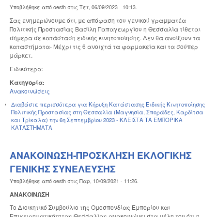
Υποβλήθηκε από
oesth
στις
Τετ, 06/09/2023 - 10:13
.
Σας ενημερώνουμε ότι, με απόφαση του γενικού γραμματέα
Πολιτικής Προστασίας Βασίλη Παπαγεωργίου η Θεσσαλία τίθεται
σήμερα σε κατάσταση ειδικής κινητοποίησης. Δεν θα ανοίξουν τα
καταστήματα- Μέχρι τις 6 ανοιχτά τα φαρμακεία και τα σούπερ
μάρκετ.
Ειδικότερα:
Κατηγορία:
Ανακοινώσεις
Διαβάστε περισσότερα
για Κήρυξη Κατάστασης Ειδικής Κινητοποίησης
Πολιτικής Προστασίας στη Θεσσαλία (Μαγνησία, Σποράδες, Καρδίτσα
και Τρίκαλα) την 6η Σεπτεμβρίου 2023 - ΚΛΕΙΣΤΑ ΤΑ ΕΜΠΟΡΙΚΑ
ΚΑΤΑΣΤΗΜΑΤΑ
ΑΝΑΚΟΙΝΩΣΗ-ΠΡΟΣΚΛΗΣΗ ΕΚΛΟΓΙΚΗΣ
ΓΕΝΙΚΗΣ ΣΥΝΕΛΕΥΣΗΣ
Υποβλήθηκε από
oesth
στις
Παρ, 10/09/2021 - 11:26
.
ΑΝΑΚΟΙΝΩΣΗ
Το Διοικητικό Συμβούλιο της Ομοσπονδίας Εμπορίου και
Επιχειρηματικότητας Θεσσαλίας ανακοινώνει στα μέλη του ότι η