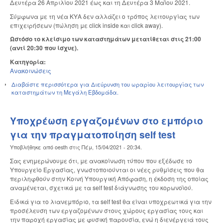
Δευτέρα 26 Απριλίου 2021 έως και τη Δευτέρα 3 Μαΐου 2021.
Σύμφωνα με τη νέα ΚΥΑ δεν αλλάζει ο τρόπος λειτουργίας των
επιχειρήσεων (πώληση με click inside και click away).
Ωστόσο το κλείσιμο των καταστημάτων μετατίθεται στις 21:00
(αντί 20:30 που ίσχυε).
Κατηγορία:
Ανακοινώσεις
Διαβάστε περισσότερα
για Διεύρυνση του ωραρίου λειτουργίας των
καταστημάτων τη Μεγάλη Εβδομάδα.
Υποχρέωση εργαζομένων στο εμπόριο
για την πραγματοποίηση self test
Υποβλήθηκε από
oesth
στις
Πέμ, 15/04/2021 - 20:34
.
Σας ενημερώνουμε ότι, με ανακοίνωση τύπου που εξέδωσε το
Υπουργείο Εργασίας, γνωστοποιούνται οι νέες ρυθμίσεις που θα
περιληφθούν στην Κοινή Υπουργική Απόφαση, η έκδοση της οποίας
αναμένεται, σχετικά με τα self test διάγνωσης του κορωνοϊού.
Ειδικά για το λιανεμπόριο, τα self test θα είναι υποχρεωτικά για την
προσέλευση των εργαζομένων στους χώρους εργασίας τους και
την παροχή εργασίας με φυσική παρουσία, ενώ η διενέργειά τους