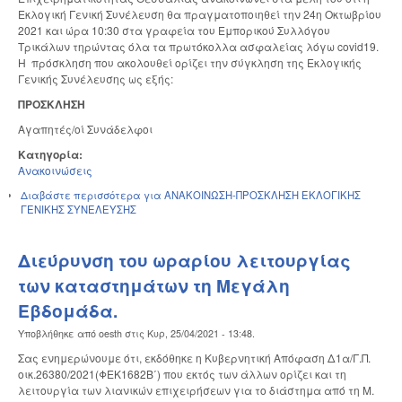
Εκλογική Γενική Συνέλευση θα πραγματοποιηθεί την 24η Οκτωβρίου
2021 και ώρα 10:30 στα γραφεία του Εμπορικού Συλλόγου
Τρικάλων τηρώντας όλα τα πρωτόκολλα ασφαλείας λόγω covid19.
Η πρόσκληση που ακολουθεί ορίζει την σύγκληση της Εκλογικής
Γενικής Συνέλευσης ως εξής:
ΠΡΟΣΚΛΗΣΗ
Αγαπητές/οί Συνάδελφοι
Κατηγορία:
Ανακοινώσεις
Διαβάστε περισσότερα
για ΑΝΑΚΟΙΝΩΣΗ-ΠΡΟΣΚΛΗΣΗ ΕΚΛΟΓΙΚΗΣ
ΓΕΝΙΚΗΣ ΣΥΝΕΛΕΥΣΗΣ
Διεύρυνση του ωραρίου λειτουργίας
των καταστημάτων τη Μεγάλη
Εβδομάδα.
Υποβλήθηκε από
oesth
στις
Κυρ, 25/04/2021 - 13:48
.
Σας ενημερώνουμε ότι, εκδόθηκε η Κυβερνητική Απόφαση Δ1α/Γ.Π.
οικ.26380/2021(ΦΕΚ1682Β΄) που εκτός των άλλων ορίζει και τη
λειτουργία των λιανικών επιχειρήσεων για το διάστημα από τη Μ.