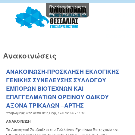
Παράκαμψη προς το
Oμοσπον
κυρίως περιεχόμενο
Εμπορικ
Συλλόγω
Θεσσαλί
Ανακοινώσεις
ΑΝΑΚΟΙΝΩΣΗ-ΠΡΟΣΚΛΗΣΗ ΕΚΛΟΓΙΚΗΣ
ΓΕΝΙΚΗΣ ΣΥΝΕΛΕΥΣΗΣ ΣΥΛΛΟΓΟΥ
ΕΜΠΟΡΩΝ ΒΙΟΤΕΧΝΩΝ ΚΑΙ
ΕΠΑΓΓΕΛΜΑΤΙΩΝ ΟΡΕΙΝΟΥ ΟΔΙΚΟΥ
ΑΞΟΝΑ ΤΡΙΚΑΛΩΝ –ΑΡΤΗΣ
Υποβλήθηκε από
oesth
στις
Παρ, 17/07/2026 - 11:18
.
ΑΝΑΚΟΙΝΩΣΗ
Το Διοικητικό Συμβούλιο του Συλλόγου Εμπόρων Βιοτεχνών και
Επαγγελματιών Ορεινού Οδικού Άξονα Τρικάλων-Άρτης