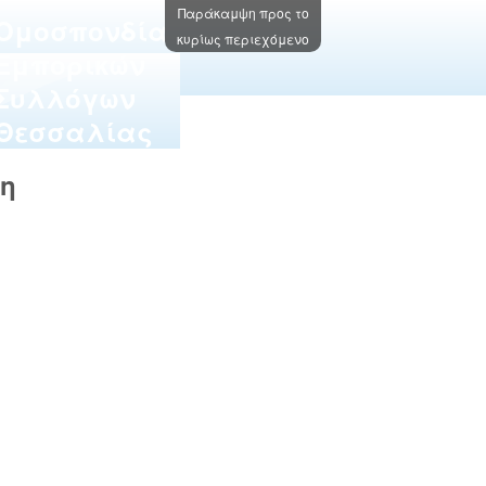
Παράκαμψη προς το
Oμοσπονδία
κυρίως περιεχόμενο
Εμπορικών
Συλλόγων
Θεσσαλίας
η