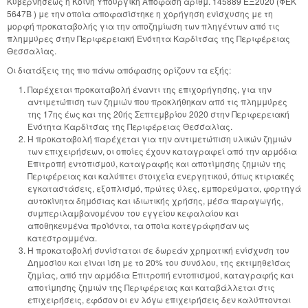
Κυβερνήσεως η Κοινή Υπουργική Απόφαση αριθμ. 145889 ΕΞ2020 (ΦΕΚ
5647Β ) με την οποία αποφασίστηκε η χορήγηση ενίσχυσης με τη
μορφή προκαταβολής για την αποζημίωση των πληγέντων από τις
πλημμύρες στην Περιφερειακή Ενότητα Καρδίτσας της Περιφέρειας
Θεσσαλίας.
Οι διατάξεις της πιο πάνω απόφασης ορίζουν τα εξής:
Παρέχεται προκαταβολή έναντι της επιχορήγησης, για την
αντιμετώπιση των ζημιών που προκλήθηκαν από τις πλημμύρες
της 17ης έως και της 20ής Σεπτεμβρίου 2020 στην Περιφερειακή
Ενότητα Καρδίτσας της Περιφέρειας Θεσσαλίας.
Η προκαταβολή παρέχεται για την αντιμετώπιση υλικών ζημιών
των επιχειρήσεων, οι οποίες έχουν καταγραφεί από την αρμόδια
Επιτροπή εντοπισμού, καταγραφής και αποτίμησης ζημιών της
Περιφέρειας και καλύπτει στοιχεία ενεργητικού, όπως κτιριακές
εγκαταστάσεις, εξοπλισμό, πρώτες ύλες, εμπορεύματα, φορτηγά
αυτοκίνητα δημόσιας και ιδιωτικής χρήσης, μέσα παραγωγής,
συμπεριλαμβανομένου του εγγείου κεφαλαίου και
αποθηκευμένα προϊόντα, τα οποία κατεγράφησαν ως
κατεστραμμένα.
Η προκαταβολή συνίσταται σε δωρεάν χρηματική ενίσχυση του
Δημοσίου και είναι ίση με το 20% του συνόλου, της εκτιμηθείσας
ζημίας, από την αρμόδια Επιτροπή εντοπισμού, καταγραφής και
αποτίμησης ζημιών της Περιφέρειας και καταβάλλεται στις
επιχειρήσεις, εφόσον οι εν λόγω επιχειρήσεις δεν καλύπτονται