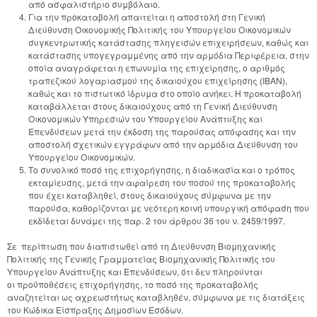
από ασφαλιστήριο συμβόλαιο.
Για την προκαταβολή απαιτείται η αποστολή στη Γενική
Διεύθυνση Οικονομικής Πολιτικής του Υπουργείου Οικονομικών
συγκεντρωτικής κατάστασης πληγεισών επιχειρήσεων, καθώς και
κατάστασης υπογεγραμμένης από την αρμόδια Περιφέρεια, στην
οποία αναγράφεται η επωνυμία της επιχείρησης, ο αριθμός
τραπεζικού λογαριασμού της δικαιούχου επιχείρησης (IBAN),
καθώς και το πιστωτικό ίδρυμα στο οποίο ανήκει. Η προκαταβολή
καταβάλλεται στους δικαιούχους από τη Γενική Διεύθυνση
Οικονομικών Υπηρεσιών του Υπουργείου Ανάπτυξης και
Επενδύσεων μετά την έκδοση της παρούσας απόφασης και την
αποστολή σχετικών εγγράφων από την αρμόδια Διεύθυνση του
Υπουργείου Οικονομικών.
Το συνολικό ποσό της επιχορήγησης, η διαδικασία και ο τρόπος
εκταμίευσης, μετά την αφαίρεση του ποσού της προκαταβολής
που έχει καταβληθεί, στους δικαιούχους σύμφωνα με την
παρούσα, καθορίζονται με νεότερη κοινή υπουργική απόφαση που
εκδίδεται δυνάμει της παρ. 2 του άρθρου 36 του ν. 2459/1997.
Σε περίπτωση που διαπιστωθεί από τη Διεύθυνση Βιομηχανικής
Πολιτικής της Γενικής Γραμματείας Βιομηχανικής Πολιτικής του
Υπουργείου Ανάπτυξης και Επενδύσεων, ότι δεν πληρούνται
οι προϋποθέσεις επιχορήγησης, το ποσό της προκαταβολής
αναζητείται ως αχρεωστήτως καταβληθέν, σύμφωνα με τις διατάξεις
του Κώδικα Είσπραξης Δημοσίων Εσόδων.