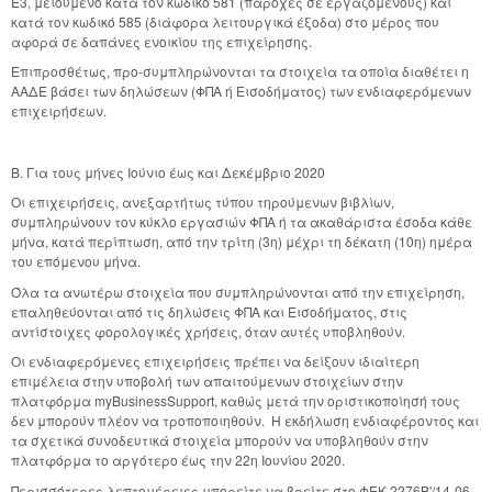
Ε3, μειούμενο κατά τον κωδικό 581 (παροχές σε εργαζόμενους) και
κατά τον κωδικό 585 (διάφορα λειτουργικά έξοδα) στο μέρος που
αφορά σε δαπάνες ενοικίου της επιχείρησης.
Επιπροσθέτως, προ-συμπληρώνονται τα στοιχεία τα οποία διαθέτει η
ΑΑΔΕ βάσει των δηλώσεων (ΦΠΑ ή Εισοδήματος) των ενδιαφερόμενων
επιχειρήσεων.
Β. Για τους μήνες Ιούνιο έως και Δεκέμβριο 2020
Οι επιχειρήσεις, ανεξαρτήτως τύπου τηρούμενων βιβλίων,
συμπληρώνουν τον κύκλο εργασιών ΦΠΑ ή τα ακαθάριστα έσοδα κάθε
μήνα, κατά περίπτωση, από την τρίτη (3η) μέχρι τη δέκατη (10η) ημέρα
του επόμενου μήνα.
Όλα τα ανωτέρω στοιχεία που συμπληρώνονται από την επιχείρηση,
επαληθεύονται από τις δηλώσεις ΦΠΑ και Εισοδήματος, στις
αντίστοιχες φορολογικές χρήσεις, όταν αυτές υποβληθούν.
Οι ενδιαφερόμενες επιχειρήσεις πρέπει να δείξουν ιδιαίτερη
επιμέλεια στην υποβολή των απαιτούμενων στοιχείων στην
πλατφόρμα myBusinessSupport, καθώς μετά την οριστικοποίησή τους
δεν μπορούν πλέον να τροποποιηθούν. Η εκδήλωση ενδιαφέροντος και
τα σχετικά συνοδευτικά στοιχεία μπορούν να υποβληθούν στην
πλατφόρμα το αργότερο έως την 22η Ιουνίου 2020.
Περισσότερες λεπτομέρειες μπορείτε να βρείτε στο ΦΕΚ 2276Β'/14-06-