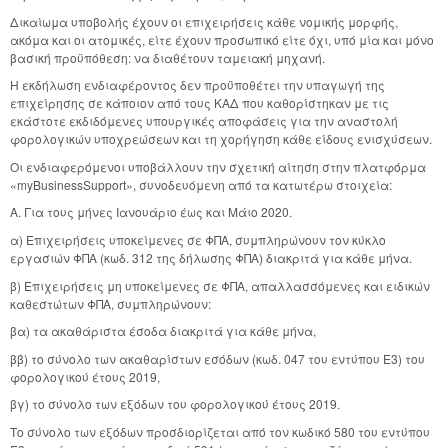
Δικαίωμα υποβολής έχουν οι επιχειρήσεις κάθε νομικής μορφής,
ακόμα και οι ατομικές, είτε έχουν προσωπικό είτε όχι, υπό μία και μόνο
βασική προϋπόθεση: να διαθέτουν ταμειακή μηχανή.
Η εκδήλωση ενδιαφέροντος δεν προϋποθέτει την υπαγωγή της
επιχείρησης σε κάποιον από τους ΚΑΔ που καθορίστηκαν με τις
εκάστοτε εκδιδόμενες υπουργικές αποφάσεις για την αναστολή
φορολογικών υποχρεώσεων και τη χορήγηση κάθε είδους ενισχύσεων.
Οι ενδιαφερόμενοι υποβάλλουν την σχετική αίτηση στην πλατφόρμα
«myBusinessSupport», συνοδευόμενη από τα κατωτέρω στοιχεία:
Α. Για τους μήνες Ιανουάριο έως και Μάιο 2020.
α) Επιχειρήσεις υποκείμενες σε ΦΠΑ, συμπληρώνουν τον κύκλο
εργασιών ΦΠΑ (κωδ. 312 της δήλωσης ΦΠΑ) διακριτά για κάθε μήνα.
β) Επιχειρήσεις μη υποκείμενες σε ΦΠΑ, απαλλασσόμενες και ειδικών
καθεστώτων ΦΠΑ, συμπληρώνουν:
βα) τα ακαθάριστα έσοδα διακριτά για κάθε μήνα,
ββ) το σύνολο των ακαθαρίστων εσόδων (κωδ. 047 του εντύπου Ε3) του
φορολογικού έτους 2019,
βγ) το σύνολο των εξόδων του φορολογικού έτους 2019.
Το σύνολο των εξόδων προσδιορίζεται από τον κωδικό 580 του εντύπου