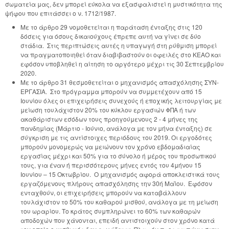
σωματεία μας, δεν μπορεί εύκολα να εξασφαλιστεί η μυστικότητα της
ψήφου που επιτάσσει ο ν. 1712/1987.
Με το άρθρο 29 νομοθετείται η παράταση ένταξης στις 120
δόσεις για όσους δικαιούχους έπρεπε αυτή να γίνει σε δύο
στάδια. Στις περιπτώσεις αυτές η υπαγωγή στη ρύθμιση μπορεί
να πραγματοποιηθεί όταν διαβιβαστούν οι οφειλές στο ΚΕΑΟ και
εφόσον υποβληθεί η αίτηση το αργότερο μέχρι τις 30 Σεπτεμβρίου
2020.
Με το άρθρο 31 θεσμοθετείται ο μηχανισμός απασχόλησης ΣΥΝ-
ΕΡΓΑΣΙΑ. Στο πρόγραμμα μπορούν να συμμετέχουν από 15
Ιουνίου όλες οι επιχειρήσεις συνεχούς ή εποχικής λειτουργίας με
μείωση τουλάχιστον 20% του κύκλου εργασιών ΦΠΑ ή των
ακαθάριστων εσόδων τους προηγούμενους 2 - 4 μήνες της
πανδημίας (Μάρτιο - Ιούνιο, ανάλογα με τον μήνα ένταξης) σε
σύγκριση με τις αντίστοιχες περιόδους του 2019. Οι εργοδότες
μπορούν μονομερώς να μειώνουν τον χρόνο εβδομαδιαίας
εργασίας μέχρι και 50% για το σύνολο ή μέρος του προσωπικού
τους, για έναν ή περισσότερους μήνες εντός του 4μήνου 15
Ιουνίου – 15 Οκτωβρίου. Ο μηχανισμός αφορά αποκλειστικά τους
εργαζόμενους πλήρους απασχόλησης την 30ή Μαΐου. Εφόσον
ενταχθούν, οι επιχειρήσεις μπορούν να καταβάλλουν
τουλάχιστον το 50% του καθαρού μισθού, ανάλογα με τη μείωση
του ωραρίου. Το κράτος συμπληρώνει το 60% των καθαρών
αποδοχών που χάνονται, επειδή αντιστοιχούν στον χρόνο κατά