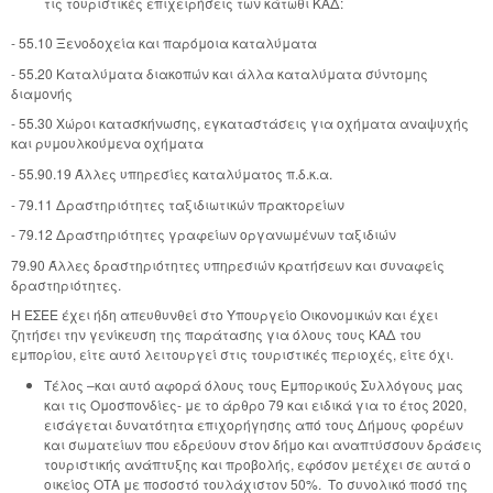
τις τουριστικές επιχειρήσεις των κάτωθι ΚΑΔ:
- 55.10 Ξενοδοχεία και παρόμοια καταλύματα
- 55.20 Καταλύματα διακοπών και άλλα καταλύματα σύντομης
διαμονής
- 55.30 Χώροι κατασκήνωσης, εγκαταστάσεις για οχήματα αναψυχής
και ρυμουλκούμενα οχήματα
- 55.90.19 Άλλες υπηρεσίες καταλύματος π.δ.κ.α.
- 79.11 Δραστηριότητες ταξιδιωτικών πρακτορείων
- 79.12 Δραστηριότητες γραφείων οργανωμένων ταξιδιών
79.90 Άλλες δραστηριότητες υπηρεσιών κρατήσεων και συναφείς
δραστηριότητες.
Η ΕΣΕΕ έχει ήδη απευθυνθεί στο Υπουργείο Οικονομικών και έχει
ζητήσει την γενίκευση της παράτασης για όλους τους ΚΑΔ του
εμπορίου, είτε αυτό λειτουργεί στις τουριστικές περιοχές, είτε όχι.
Τέλος –και αυτό αφορά όλους τους Εμπορικούς Συλλόγους μας
και τις Ομοσπονδίες- με το άρθρο 79 και ειδικά για το έτος 2020,
εισάγεται δυνατότητα επιχορήγησης από τους Δήμους φορέων
και σωματείων που εδρεύουν στον δήμο και αναπτύσσουν δράσεις
τουριστικής ανάπτυξης και προβολής, εφόσον μετέχει σε αυτά ο
οικείος ΟΤΑ με ποσοστό τουλάχιστον 50%. Το συνολικό ποσό της