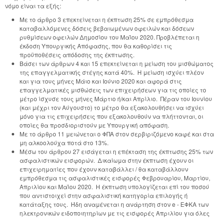
νόμο είναι τα εξής:
Με το άρθρο 3 επεκτείνεται η έκπτωση 25% σε εμπρόθεσμα
καταβαλλόμενες δόσεις βεβαιωμένων οφειλών και δόσεων
ρυθμίσεων οφειλών Δημοσίου του Μαΐου 2020. Προβλέπεται η
έκδοση Υπουργικής Απόφασης, που θα καθορίσει τις
προϋποθέσεις απόδοσης της έκπτωσης.
Βάσει των άρθρων 4 και 15 επεκτείνεται η μείωση του μισθώματος
της επαγγελματικής στέγης κατά 40%. Η μείωση ισχύει πλέον
και για τους μήνες Μάιο και Ιούνιο 2020 και αφορά στις
επαγγελματικές μισθώσεις των επιχειρήσεων για τις οποίες το
μέτρο ίσχυσε τους μήνες Μάρτιο ή/και Απρίλιο. Πέραν του Ιουνίου
(και μέχρι τον Αύγουστο) το μέτρο θα εξακολουθήσει να ισχύει
μόνο για τις επιχειρήσεις που εξακολουθούν να πλήττονται, οι
οποίες θα προσδιοριστούν με Υπουργική απόφαση.
Με το άρθρο 11 μειώνεται ο ΦΠΑ στον σερβιριζόμενο καφέ και στα
μη αλκοολούχα ποτά στο 13%.
Μέσω του άρθρου 27 εισάγεται η επέκταση της έκπτωσης 25% των
ασφαλιστικών εισφορών. Δικαίωμα στην έκπτωση έχουν οι
επιχειρηματίες που έχουν καταβάλλει / θα καταβάλλουν
εμπρόθεσμα τις ασφαλιστικές εισφορές Φεβρουαρίου, Μαρτίου,
Απριλίου και Μαΐου 2020. Η έκπτωση υπολογίζεται επί του ποσού
που αντιστοιχεί στην ασφαλιστική κατηγορία επιλογής ή
κατάταξης τους. Ήδη αναμένεται η ανάρτηση στον e - ΕΦΚΑ των
ηλεκτρονικών ειδοποιητηρίων με τις εισφορές Απριλίου για όλες