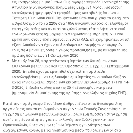
τις κατηγορίες μη μισθωτών. Οι εισφορές περιόδου απασχόλησης
Απριλίου ήταν κανονικά πληρωτέες μέχρι 31 Μαΐου, ωστόσο, η
καταληκτική ημερομηνία εμπρόθεσμης καταβολής θα είναι η
Τετάρτη 10 Ιουνίου 2020. Την έκπτωση 25% που ρίχνει το ελάχιστο
ασφάλιστρο από τα 220€ στα 165€ δικαιούνται όλοι οι ελεύθεροι
επαγγελματίες και αυτοαπασχολούμενοι, είτε πλήττονται από
τον κορωνοϊό είτε όχι, αρκεί να πληρώσουν εμπρόθεσμα. Όσοι
εμπίπτουν στους πληττόμενους, βάσει ΚΑΔ, επιχειρηματίες, αυτοί
εξακολουθούν να έχουν το δικαίωμα πληρωμής των εισφορών
τους σε 4 μηνιαίες δόσεις χωρίς προσαυξήσεις, με καταβολή της
πρώτης δόσης έως 31 Οκτωβρίου 2020.
Με το άρθρο 28, παρατείνεται η θητεία των διοικήσεων των
Συλλόγων μελών μας και των Ομοσπονδιών μέχρι 30 Σεπτεμβρίου
2020. Επειδή έχουμε ερωτηθεί σχετικά, η παράταση
καταλαμβάνει μόνο τις διοικήσεις οι θητείες των οποίων έληξαν
κατά την διάρκεια ισχύος των έκτακτων μέτρων (άρθρο 17 ΠΝΠ 14-
3-2020) δηλαδή κυρίως από τις 25 Φεβρουαρίου και μετά
(ημερομηνία δημοσίευσης της πρώτης πανελλήνιας ισχύος ΠΝΠ).
Κατά την παράγραφο 2 του ίδιου άρθρου, δίνεται το δικαίωμα στις
οργανώσεις που το επιθυμούν να συγκαλούν Γενικές Συνελεύσεις με
τη χρήση ψηφιακών μέσων.Χρειάζεται ιδιαίτερη προσοχή στην χρήση
αυτής της δυνατότητας για τις εκλογές των Συλλόγων και των
Ομοσπονδιών, ώστε να μην τεθούν θέματα εγκυρότητας των
αρχαιρεσιών, καθώς με τα ηλεκτρονικά μέσα που διατίθενται στα