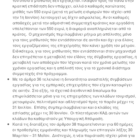
τον οποίο ο μισθωτός δεν εργάζεται. Πλαφόν προς τα πάνω στην
κρατική επιδότηση δεν υπάρχει, αλλά ο καθαρός κατώτατος
μισθός των 550 ευρώ (μετά τη μείωση εισφορών που ισχύει από
την 1η Ιουνίου) λειτουργεί ως δίχτυ ασφαλείας. Αν οι καθαρές
αποδοχές μετά την αθροιστική συμμετοχή κράτους και εργοδότη
υπολείπονται των 550 ευρώ, η διαφορά αναπληρώνεται από το
κράτος. Ο μηχανισμός περιλαμβάνει ρήτρα μη απόλυσης μόνο
για τους μισθωτούς που εντάσσονται σε αυτόν και όχι για όλους
τους εργαζόμενους της επιχείρησης που κάνει χρήση του μέτρου.
Ειδικότερα, για τους μισθωτούς που εντάσσονται στον μηχανισμό
δεν επιτρέπεται η μεταβολή του είδους της σύμβασης εργασίας, η
μεταβολή των αποδοχών που ίσχυαν κατά τον χρόνο μείωσης του
χρόνου εργασίας και η απόλυσή τους για το χρονικό διάστημα
συμμετοχής στο πρόγραμμα.
Με το άρθρο 36 τελειώνει η δυνατότητα αναστολής συμβάσεων
εργασίας για τις εμπορικές επιχειρήσεις που είχαν καταφύγει
σε αυτήν. Στο εξής, το σχετικό διευθυντικό δικαίωμα θα
επιφυλάσσεται μόνο για τις επιχειρήσεις των κλάδων τουρισμού,
μεταφορών, πολιτισμού και αθλητισμού προς το παρόν μέχρι τις
31 Ιουλίου. Επίσης συμπεριλαμβάνεται και ο κλάδος της
εστίασης μέχρι τις 30 Ιουνίου. Οι πληττόμενοι ΚΑΔ αυτών των
κλάδων θα καθοριστούν με Υπουργική Απόφαση.
Κατά τις διατάξεις του άρθρου 38 παρατείνονται για 60 ημέρες
οι προθεσμίες εμφάνισης και πληρωμής των επιταγών λήξης 30
Μαρτίου – 31 Μαΐου. Δυστυχώς, η νέα παράταση ισχύει μόνο για