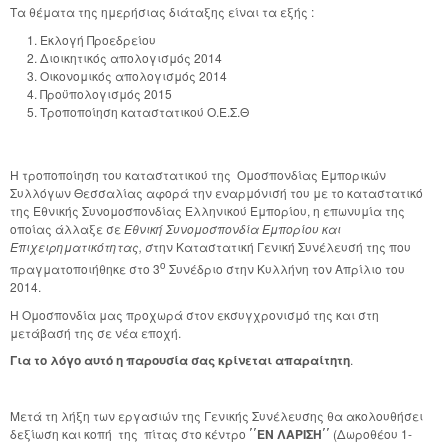
Τα θέματα της ημερήσιας διάταξης είναι τα εξής :
Εκλογή Προεδρείου
Διοικητικός απολογισμός 2014
Οικονομικός απολογισμός 2014
Προϋπολογισμός 2015
Τροποποίηση καταστατικού Ο.Ε.Σ.Θ
Η τροποποίηση του καταστατικού της Ομοσπονδίας Εμπορικών
Συλλόγων Θεσσαλίας αφορά την εναρμόνισή του με το καταστατικό
της Εθνικής Συνομοσπονδίας Ελληνικού Εμπορίου, η επωνυμία της
οποίας άλλαξε σε
Εθνική Συνομοσπονδία Εμπορίου και
Επιχειρηματικότητας, σ
την Καταστατική Γενική Συνέλευσή της που
ο
πραγματοποιήθηκε στο 3
Συνέδριο στην Κυλλήνη τον Απρίλιο του
2014.
Η Ομοσπονδία μας προχωρά στον εκσυγχρονισμό της και στη
μετάβασή της σε νέα εποχή.
Για το λόγο αυτό η παρουσία σας κρίνεται απαραίτητη
.
Μετά τη λήξη των εργασιών της Γενικής Συνέλευσης θα ακολουθήσει
δεξίωση και κοπή της πίτας στο κέντρο
΄΄
ΕΝ ΛΑΡΙΣΗ
΄΄
(Δωροθέου 1-