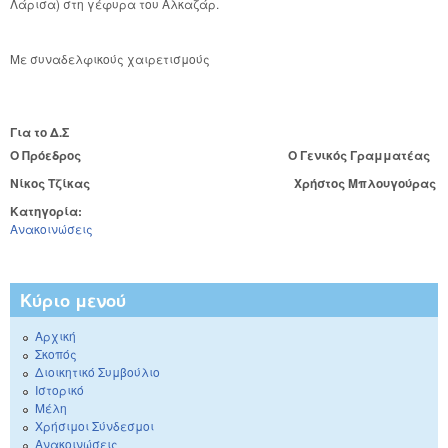
Λάρισα) στη γέφυρα του Αλκαζάρ.
Με συναδελφικούς χαιρετισμούς
Για το Δ.Σ
Ο Πρόεδρος
Ο Γενικός Γραμματέας
Νίκος Τζίκας
Χρήστος Μπλουγούρας
Κατηγορία:
Ανακοινώσεις
Κύριο μενού
Αρχική
Σκοπός
Διοικητικό Συμβούλιο
Ιστορικό
Μέλη
Χρήσιμοι Σύνδεσμοι
Ανακοινώσεις