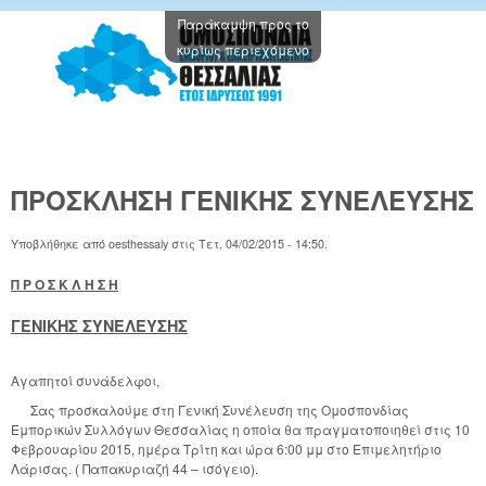
Παράκαμψη προς το
Oμοσπον
κυρίως περιεχόμενο
Εμπορικ
Συλλόγω
Θεσσαλί
ΠΡΟΣΚΛΗΣΗ ΓΕΝΙΚΗΣ ΣΥΝΕΛΕΥΣΗΣ
Υποβλήθηκε από
oesthessaly
στις
Τετ, 04/02/2015 - 14:50
.
Π Ρ Ο Σ Κ Λ Η Σ Η
ΓΕΝΙΚΗΣ ΣΥΝΕΛΕΥΣΗΣ
Αγαπητοί συνάδελφοι,
Σας προσκαλούμε στη Γενική Συνέλευση της Ομοσπονδίας
Εμπορικών Συλλόγων Θεσσαλίας η οποία θα πραγματοποιηθεί στις 10
Φεβρουαρίου 2015, ημέρα Τρίτη και ώρα 6:00 μμ στο Επιμελητήριο
Λάρισας. ( Παπακυριαζή 44 – ισόγειο).