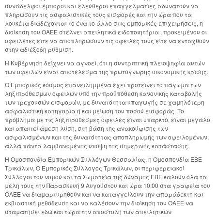
συνάδελφοι έμποροι και ελεύθεροι επαγγελματίες αδυνατούν να
πληρώσουν τις ασφαλιστικές τους εισφορές και την ώρα που τα
λουκέτα διαδέχονται το ένα το άλλο στις εμπορικές επιχειρήσεις, η
διοίκηση του ΟΑΕΕ στέλνει απειλητικά ειδοποιητήρια , προκειμένου οι
οφειλέτες είτε να αποπληρώσουν τις οφειλές τους είτε να ενταχθούν
στην αδιέξοδη ρύθμιση.
Η Κυβέρνηση δείχνει να αγνοεί, ότι η συντριπτική πλειοψηφία αυτών
των οφειλών είναι αποτέλεσμα της πρωτόγνωρης οικονομικής κρίσης.
Ο Εμπορικός κόσμος επανειλημμένα έχει προτείνει το πάγωμα των
ληξιπρόθεσμων οφειλών υπό την προϋπόθεση κανονικής καταβολής
των τρεχουσών εισφορών, με δυνατότητα υπαγωγής σε χαμηλότερη
ασφαλιστική κατηγορία ή και μείωση του ποσού εισφοράς. Το
πρόβλημα με τις ληξιπρόθεσμες οφειλές είναι υπαρκτό, είναι μεγάλο
και απαιτεί άμεση λύση, στη βάση της ανακούφισης των
ασφαλισμένων και της δυνατότητας αποπληρωμής των οφειλομένων,
αλλά πάντα λαμβανομένης υπόψη της σημερινής κατάστασης.
Η Ομοσπονδία Εμπορικών Συλλόγων Θεσσαλίας, η Ομοσπονδία ΕΒΕ
Τρικάλων, Ο Εμπορικός Σύλλογος Τρικάλων, οι περιφερειακοί
Σύλλογοι του νομού και τα Σωματεία της δύναμης ΕΒΕ καλούν όλα τα
μέλη τους την Παρασκευή 9 Αυγούστου και ώρα 10:00 στα γραφεία του
ΟΑΕΕ να διαμαρτυρηθούν και να καταγγείλουν την απαράδεκτη και
εκβιαστική μεθόδευση και να καλέσουν την διοίκηση του ΟΑΕΕ να
σταματήσει εδώ και τώρα την αποστολή των απειλητικών