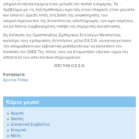
ασφαλιστική κατηγορία ή και μείωση του ποσού εισφοράς. Το
πρόβλημα με τις ληξιπρόθεσμες οφειλές είναι υπαρκτό, είναι μεγάλο
και απαιτεί άμεση λύση, στη βάση της ανακούφισης των
ασφαλισμένων και της δυνατότητας αποπληρωμής των οφειλομένων,
αλλά πάντα λαμβανομένης υπόψη της σημερινής κατάστασης.
Ως διοίκηση της Ομοσπονδίας Εμπορικών Συλλόγων Θεσσαλίας
καλούμε τους εμπορικούς συλλόγους μέλη Ο.Ε.Σ.Θ. να καταγγείλουν
την απαράδεκτη και εκβιαστική μεθόδευση και να καλέσουν την
διοίκηση του ΟΑΕΕ Της πόλης τους να σταματήσει εδώ και τώρα την
αποστολή των απειλητικών σημειωμάτων.
ΑΠΟ ΤΗΝ Ο.Ε.Σ.Θ.
Κατηγορία:
Δελτία Τύπου
Κύριο μενού
Αρχική
Σκοπός
Διοικητικό Συμβούλιο
Ιστορικό
Μέλη