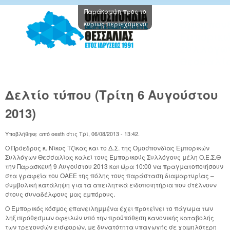
Παράκαμψη προς το
Oμοσπον
κυρίως περιεχόμενο
Εμπορικ
Συλλόγω
Θεσσαλί
Δελτίο τύπου (Τρίτη 6 Αυγούστου
2013)
Υποβλήθηκε από
oesth
στις
Τρί, 06/08/2013 - 13:42
.
Ο Πρόεδρος κ. Νίκος Τζίκας και το Δ.Σ. της Ομοσπονδίας Εμπορικών
Συλλόγων Θεσσαλίας καλεί τους Εμπορικούς Συλλόγους μέλη Ο.Ε.Σ.Θ
την Παρασκευή 9 Αυγούστου 2013 και ώρα 10:00 να πραγματοποιήσουν
στα γραφεία του ΟΑΕΕ της πόλης τους παράσταση διαμαρτυρίας –
συμβολική κατάληψη για τα απειλητικά ειδοποιητήρια που στέλνουν
στους συναδέλφους μας εμπόρους.
Ο Εμπορικός κόσμος επανειλημμένα έχει προτείνει το πάγωμα των
ληξιπρόθεσμων οφειλών υπό την προϋπόθεση κανονικής καταβολής
των τρεχουσών εισφορών, με δυνατότητα υπαγωγής σε χαμηλότερη