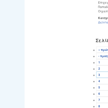
Επιχε
Παπαδό
Οιχαλί
Κατηγ
Δελτία
Σελί
« πρώ
‹ προ
1
2
3
4
5
6
7
8