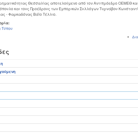
ιρηματικότητας Θεσσαλίας αποτελούμενο από τον Αντιπρόεδρο ΟΕΜΕΘ κ
πουλο και τους Προέδρους των Εμπορικών Συλλόγων Τυρνάβου Κωνσταντί
ας - Φαρκαδόνας Βάϊο Τέλλιο.
ορία:
 Τύπου
Δι
δες
τη
ηγούμενη