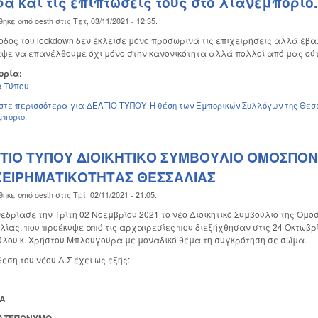
ρα και τις επιπτώσεις τους στο λιανεμπόριο.
θηκε από
oesth
στις
Τετ, 03/11/2021 - 12:35
.
οδος του lockdown δεν έκλεισε μόνο προσωρινά τις επιχειρήσεις αλλά έβα
ψε να επανέλθουμε όχι μόνο στην κανονικότητα αλλά πολλοί από μας ού
ορία:
 Τύπου
στε περισσότερα
για ΔΕΛΤΙΟ ΤΥΠΟΥ-Η θέση των Εμπορικών Συλλόγων της Θεσσα
πόριο.
ΤΙΟ ΤΥΠΟΥ ΔΙΟΙΚΗΤΙΚΟ ΣΥΜΒΟΥΛΙΟ ΟΜΟΣΠΟΝ
ΧΕΙΡΗΜΑΤΙΚΟΤΗΤΑΣ ΘΕΣΣΑΛΙΑΣ
θηκε από
oesth
στις
Τρί, 02/11/2021 - 21:05
.
ίασε την Τρίτη 02 Νοεμβρίου 2021 το νέο Διοικητικό Συμβούλιο της Ομο
ίας, που προέκυψε από τις αρχαιρεσίες που διεξήχθησαν στις 24 Οκτωβρ
λου κ. Χρήστου Μπλουγούρα με μοναδικό θέμα τη συγκρότηση σε σώμα.
εση του νέου Δ.Σ έχει ως εξής:
Α