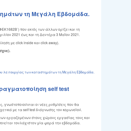
τημάτων τη Μεγάλη Εβδομάδα.
ΦΕΚ1682Β΄) που εκτός των άλλων ορίζει και τη
ιλίου 2021 έως και τη Δευτέρα 3 Μαΐου 2021.
 με click inside και click away).
σχυε).
ου λειτουργίας των καταστημάτων τη Μεγάλη Εβδομάδα.
αγματοποίηση self test
, γνωστοποιούνται οι νέες ρυθμίσεις που θα
τικά με τα self test διάγνωσης του κορωνοϊού.
ση των εργαζομένων στους χώρους εργασίας τους και
οιείται τουλάχιστον μία φορά την εβδομάδα.