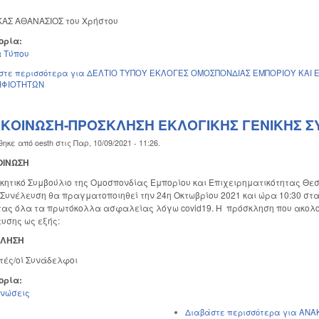
Σ ΑΘΑΝΑΣΙΟΣ του Χρήστου
ορία:
 Τύπου
στε περισσότερα
για ΔΕΛΤΙΟ ΤΥΠΟΥ ΕΚΛΟΓΕΣ ΟΜΟΣΠΟΝΔΙΑΣ ΕΜΠΟΡΙΟΥ ΚΑΙ 
ΗΦΙΟΤΗΤΩΝ
ΚΟΙΝΩΣΗ-ΠΡΟΣΚΛΗΣΗ ΕΚΛΟΓΙΚΗΣ ΓΕΝΙΚΗΣ 
θηκε από
oesth
στις
Παρ, 10/09/2021 - 11:26
.
ΙΝΩΣΗ
ικητικό Συμβούλιο της Ομοσπονδίας Εμπορίου και Επιχειρηματικότητας Θεσ
 Συνέλευση θα πραγματοποιηθεί την 24η Οκτωβρίου 2021 και ώρα 10:30 σ
ας όλα τα πρωτόκολλα ασφαλείας λόγω covid19. Η πρόσκληση που ακολουθ
υσης ως εξής:
ΚΛΗΣΗ
ές/οί Συνάδελφοι
ορία:
ινώσεις
Διαβάστε περισσότερα
για ΑΝΑ