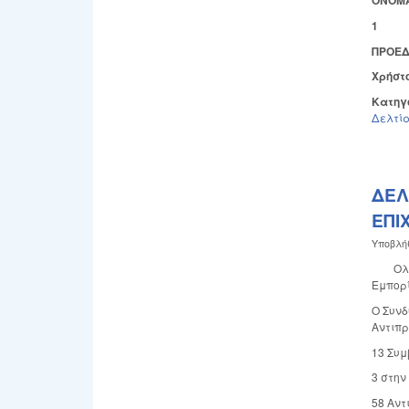
ΟΝΟΜ
1
ΠΡΟΕ
Χρήστ
Κατηγ
Δελτία
ΔΕΛ
ΕΠΙ
Υποβλή
Ολοκλη
Εμπορί
Ο Συν
Αντιπρ
13 Συμ
3 στην
58 Αντ