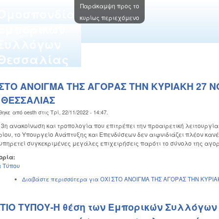
Παράκαμψη προς το
Oμοσπονδία
κυρίως περιεχόμενο
Εμπορικών
Συλλόγων
Θεσσαλίας
 ΣΤΟ ΑΝΟΙΓΜΑ ΤΗΣ ΑΓΟΡΑΣ ΤΗΝ ΚΥΡΙΑΚΗ 27
 ΘΕΣΣΑΛΙΑΣ
θηκε από
oesth
στις
Τρί, 22/11/2022 - 14:47
.
 3η ανακοίνωση και τροπολογία που επιτρέπει την προαιρετική λειτουργί
ίου, το Υπουργείο Ανάπτυξης και Επενδύσεων δεν αιφνιδιάζει πλέον καν
υπηρετεί συγκεκριμένες μεγάλες επιχειρήσεις παρότι το σύνολο της αγο
ορία:
 Τύπου
Διαβάστε περισσότερα
για ΟΧΙ ΣΤΟ ΑΝΟΙΓΜΑ ΤΗΣ ΑΓΟΡΑΣ ΤΗΝ ΚΥΡΙ
ΤΙΟ ΤΥΠΟΥ-Η θέση των Εμπορικών Συλλόγων 