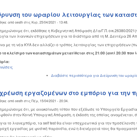
ύρυνση του ωραρίου λειτουργίας των κατασ
θηκε από
oesth
στις
Κυρ, 25/04/2021 - 13:48
.
ημερώνουμε ότι, εκδόθηκε η Κυβερνητική Απόφαση Δ1α/Γ.Π. οικ.26380/2021(
ργία των λιανικών επιχειρήσεων για το διάστημα από τη Μ. Δευτέρα 26 Απρ
α με τη νέα ΚΥΑ δεν αλλάζει ο τρόπος λειτουργίας των επιχειρήσεων (πώληση
 το κλείσιμο των καταστημάτων μετατίθεται στις 21:00 (αντί 20:30 που ί
ορία:
ινώσεις
Διαβάστε περισσότερα
για Διεύρυνση του ωραρί
χρέωση εργαζομένων στο εμπόριο για την πρ
θηκε από
oesth
στις
Πέμ, 15/04/2021 - 20:34
.
ημερώνουμε ότι, με ανακοίνωση τύπου που εξέδωσε το Υπουργείο Εργασίας
φθούν στην Κοινή Υπουργική Απόφαση, η έκδοση της οποίας αναμένεται, σχε
 για το λιανεμπόριο, τα self test θα είναι υποχρεωτικά για την προσέλευ
ροχή εργασίας με φυσική παρουσία, ενώ η διενέργειά τους θα πραγματοπ
τημα θα λειτουργεί ως εξής: