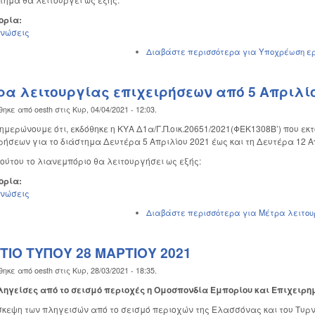
ορία:
ινώσεις
Διαβάστε περισσότερα
για Υποχρέωση εργ
ρα λειτουργίας επιχειρήσεων από 5 Απριλίο
θηκε από
oesth
στις
Κυρ, 04/04/2021 - 12:03
.
ημερώνουμε ότι, εκδόθηκε η ΚΥΑ Δ1α/Γ.Π.οικ.20651/2021(ΦΕΚ1308Β’) που εκτ
ρήσεων για το διάστημα Δευτέρα 5 Απριλίου 2021 έως και τη Δευτέρα 12 Α
τούτου το λιανεμπόριο θα λειτουργήσει ως εξής:
ορία:
ινώσεις
Διαβάστε περισσότερα
για Μέτρα λειτουρ
ΤΙΟ ΤΥΠΟΥ 28 ΜΑΡΤΙΟΥ 2021
θηκε από
oesth
στις
Κυρ, 28/03/2021 - 18:35
.
πληγείσες από το σεισμό περιοχές η Ομοσπονδία Εμπορίου και Επιχειρ
σκεψη των πληγεισών από το σεισμό περιοχών της Ελασσόνας και του Τυρν