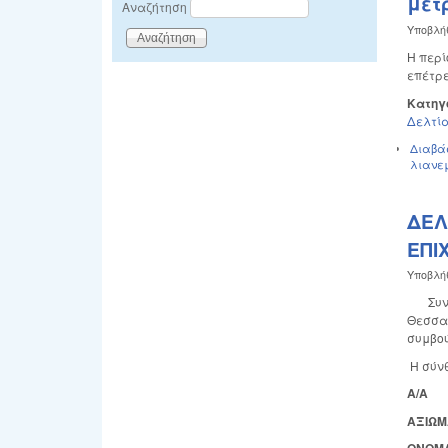
μέτ
Αναζήτηση
Υποβλή
Η περί
επέτρε
Κατηγ
Δελτία
Διαβά
λιανεμ
ΔΕΛ
ΕΠΙ
Υποβλή
Συνεδρ
Θεσσαλ
συμβού
Η σύνθ
Α/Α
ΑΞΙΩΜ