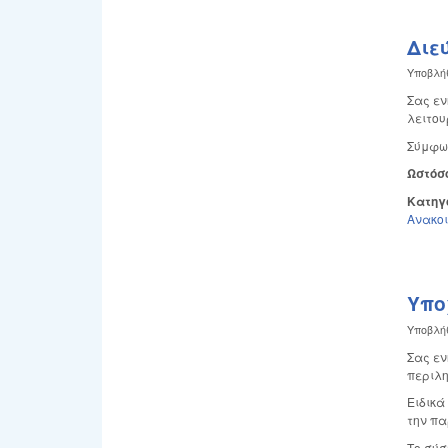
Διε
Υποβλή
Σας εν
λειτου
Σύμφων
Ωστόσο
Κατηγ
Ανακο
Υπο
Υποβλή
Σας εν
περιλη
Ειδικά
την πα
Το σύσ