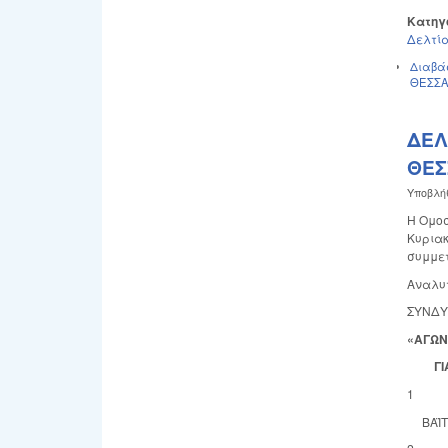
Κατηγ
Δελτία
Διαβά
ΘΕΣΣΑ
ΔΕΛ
ΘΕΣ
Υποβλή
Η Ομοσ
Κυριακ
συμμετ
Αναλυτ
ΣΥΝΔΥ
«ΑΓΩΝ
ΓΙΑ Τ
1
ΒΑΪΤΣ