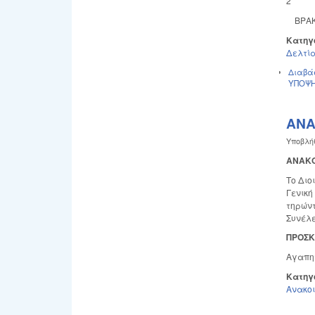
2
ΒΡΑΚΑ
Κατηγ
Δελτία
Διαβά
ΥΠΟΨ
ΑΝΑ
Υποβλή
ΑΝΑΚΟ
Το Διο
Γενική
τηρώντ
Συνέλε
ΠΡΟΣ
Αγαπητ
Κατηγ
Ανακο