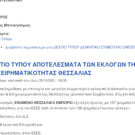
ΑΤΕΠΩΝΥΜΟ
ΔΡΟΣ
ος Μπλουγούρας
ορία:
 Τύπου
Διαβάστε περισσότερα
για ΔΕΛΤΙΟ ΤΥΠΟΥ ΔΙΟΙΚΗΤΙΚΟ ΣΥΜΒΟΥΛΙΟ ΟΜΟΣΠ
ΤΙΟ ΤΥΠΟΥ ΑΠΟΤΕΛΕΣΜΑΤΑ ΤΩΝ ΕΚΛΟΓΩΝ ΤΗ
ΧΕΙΡΗΜΑΤΙΚΟΤΗΤΑΣ ΘΕΣΣΑΛΙΑΣ
θηκε από
oesth
στις
Δευ, 25/10/2021 - 09:35
.
ρώθηκε με επιτυχία και μεγάλη συμμετοχή η εκλογική διαδικασία για 
ου & Επιχειρηματικότητας Θεσσαλίας (Διοικητικού Συμβουλίου, Ελεγκτική
δυασμός
ΕΝΩΜΕΝΟ ΘΕΣΣΑΛΙΚΟ ΕΜΠΟΡΙΟ
εξελέγη πρώτος με 107 ψηφοδέλτια
οσώπους για την ΕΣΕΕ από το σύνολο των 136 ψηφοδελτίων και εκλέγει:
βούλους στο Δ.Σ
 Ελεγκτική Επιτροπή και
ιπροσώπους στην ΕΣΕΕ.